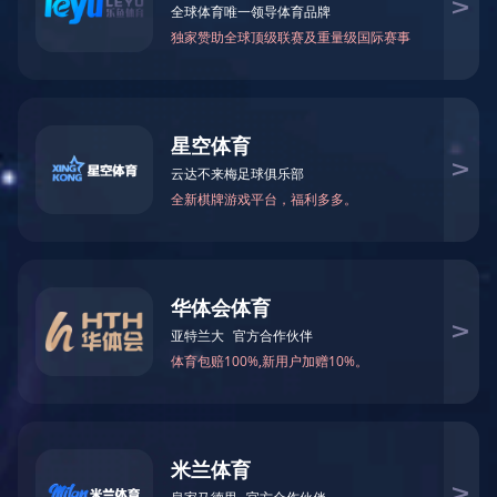
大江环保
专注工业纯水