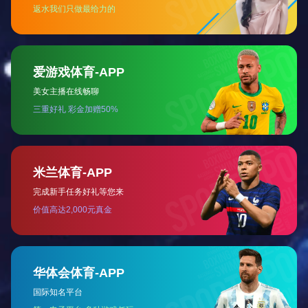
内镜清洗用纯水系统
EDI超纯水设备
工业纯水设备
大江环保-2吨单级
一体式纯水机
工业软化水设备
工业纯水设备耗材
中水回用设备